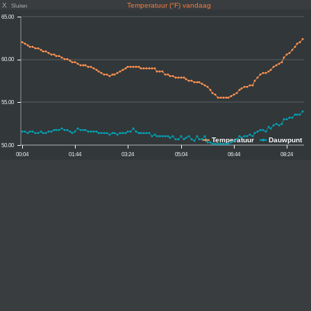
X
Temperatuur (°F) vandaag
Sluiten