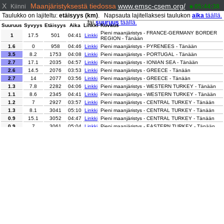
X
Maanjäristyksestä tiedossa
www.emsc-csem.org/
Kiinni
05:44:38
Taulukko on lajiteltu:
etäisyys (km)
. Napsauta lajitellaksesi taulukon
aika
täällä.
tai
suuruus
täällä.
Suuruus
Syvyys
Etäisyys
Aika
Linkki
Kuvaus
Pieni maanjäristys - FRANCE-GERMANY BORDER
1
17.5
501
04:41
Linkki
REGION - Tänään
1.6
0
958
04:46
Linkki
Pieni maanjäristys - PYRENEES - Tänään
3.5
8.2
1753
04:08
Linkki
Pieni maanjäristys - PORTUGAL - Tänään
2.7
17.1
2035
04:57
Linkki
Pieni maanjäristys - IONIAN SEA - Tänään
2.6
14.5
2076
03:53
Linkki
Pieni maanjäristys - GREECE - Tänään
2.7
14
2077
03:56
Linkki
Pieni maanjäristys - GREECE - Tänään
1.3
7.8
2282
04:06
Linkki
Pieni maanjäristys - WESTERN TURKEY - Tänään
1.1
8.6
2345
04:41
Linkki
Pieni maanjäristys - WESTERN TURKEY - Tänään
1.2
7
2927
03:57
Linkki
Pieni maanjäristys - CENTRAL TURKEY - Tänään
1.3
8.1
3041
05:10
Linkki
Pieni maanjäristys - CENTRAL TURKEY - Tänään
0.9
15.1
3052
04:47
Linkki
Pieni maanjäristys - CENTRAL TURKEY - Tänään
0.9
7
3061
05:04
Linkki
Pieni maanjäristys - EASTERN TURKEY - Tänään
1.3
36.2
3171
04:39
Linkki
Pieni maanjäristys - EASTERN TURKEY - Tänään
Pieni maanjäristys - GUJARAT-MAHARASHTRA
2.9
6
6893
04:23
Linkki
BORD., INDIA - Tänään
2.3
2.8
8447
05:01
Linkki
Pieni maanjäristys - WESTERN TEXAS - Tänään
Pieni maanjäristys - CENTRAL CALIFORNIA -
2.8
5
8876
04:39
Linkki
Tänään
Pieni maanjäristys - CENTRAL CALIFORNIA -
2.9
5
8878
04:39
Linkki
Tänään
Kevyt maanjäristys - OFF COAST OF CHIAPAS,
4.2
10
9254
04:27
Linkki
MEXICO - Tänään
Kevyt maanjäristys - OFFSHORE JALISCO, MEXICO
4.4
18.4
9550
05:16
Linkki
- Tänään
2.6
119.4
10609
04:07
Linkki
Pieni maanjäristys - TARAPACA, CHILE - Tänään