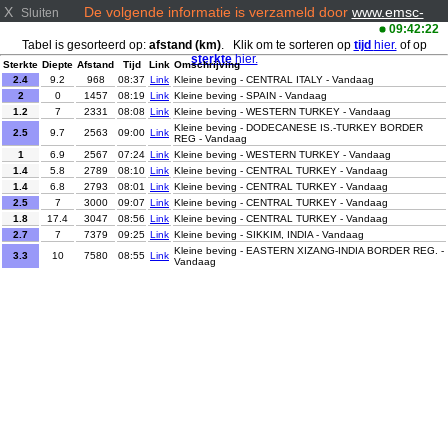
X
De volgende informatie is verzameld door
www.emsc-
Sluiten
csem.org/
09:42:22
Tabel is gesorteerd op:
afstand (km)
. Klik om te sorteren op
tijd
hier.
of op
sterkte
hier.
Sterkte
Diepte
Afstand
Tijd
Link
Omschrijving
2.4
9.2
968
08:37
Link
Kleine beving - CENTRAL ITALY - Vandaag
2
0
1457
08:19
Link
Kleine beving - SPAIN - Vandaag
1.2
7
2331
08:08
Link
Kleine beving - WESTERN TURKEY - Vandaag
Kleine beving - DODECANESE IS.-TURKEY BORDER
2.5
9.7
2563
09:00
Link
REG - Vandaag
1
6.9
2567
07:24
Link
Kleine beving - WESTERN TURKEY - Vandaag
1.4
5.8
2789
08:10
Link
Kleine beving - CENTRAL TURKEY - Vandaag
1.4
6.8
2793
08:01
Link
Kleine beving - CENTRAL TURKEY - Vandaag
2.5
7
3000
09:07
Link
Kleine beving - CENTRAL TURKEY - Vandaag
1.8
17.4
3047
08:56
Link
Kleine beving - CENTRAL TURKEY - Vandaag
2.7
7
7379
09:25
Link
Kleine beving - SIKKIM, INDIA - Vandaag
Kleine beving - EASTERN XIZANG-INDIA BORDER REG. -
3.3
10
7580
08:55
Link
Vandaag
2
0
8436
08:38
Link
Kleine beving - WESTERN TEXAS - Vandaag
2.9
3.9
9033
08:37
Link
Kleine beving - CENTRAL CALIFORNIA - Vandaag
3.8
8
9085
07:38
Link
Kleine beving - OFF COAST OF COSTA RICA - Vandaag
2.5
12
9086
07:32
Link
Kleine beving - OFF COAST OF COSTA RICA - Vandaag
2.5
7
9089
07:47
Link
Kleine beving - OFF COAST OF COSTA RICA - Vandaag
2.8
24
9119
08:59
Link
Kleine beving - OFFSHORE GUATEMALA - Vandaag
3.5
10
9385
09:26
Link
Kleine beving - KYUSHU, JAPAN - Vandaag
3.3
108.7
10651
08:38
Link
Kleine beving - TARAPACA, CHILE - Vandaag
2.5
48
11704
09:04
Link
Kleine beving - JAVA, INDONESIA - Vandaag
Kleine beving - MINAHASA, SULAWESI, INDONESIA -
2.5
14
11806
08:25
Link
Vandaag