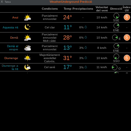
X
WeatherUnderground Predicció
Tanca
Velocitat
Índex
Condicions
Temp
Precipitacions
Direcció
del vent
UV
Parcialment
24°
6
Avui
-
10 km/h
ennuvolat
SSE
11°
Aquesta nit
Cel clar
6%
14 km/h
-
ENE
Parcialment
28°
6
Demà
ennuvolat
6%
10 km/h
E
Molt càlid.
Demà al
Parcialment
13°
3%
8 km/h
-
vespre
ennuvolat
ENE
Majoritàriament
31°
6
Diumenge
assolellat
3%
10 km/h
SSO
Calorós.
17°
Diumenge a
Cel serè
11 km/h
-
3%
O
la nit
Majoritàriament
26°
6
Dilluns
3%
18 km/h
assolellat
NNO
Dilluns a la
13°
Cel clar
6%
18 km/h
-
nit
NNE
27°
6
Dimarts
Assolellat
6%
16 km/h
ENE
Dimarts a la
14°
Cel clar
-
17 km/h
-
nit
ENE
32°
Assolellat
6
Dimecres
-
14 km/h
E
Calorós.
17°
Dimecres a
Cel serè
-
12 km/h
-
E
la nit