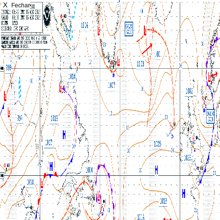
X
Fechar