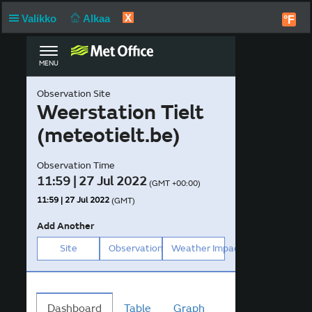
X
Valikko
Alkaa
°F