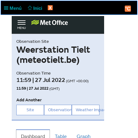
X
Menú
Inici
°C