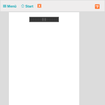
X
Menü
Start
°F