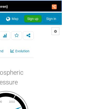
eren)
°C