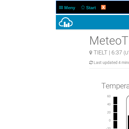
X
Meny
Start