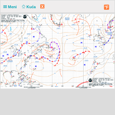
X
Meni
Kuća
°F