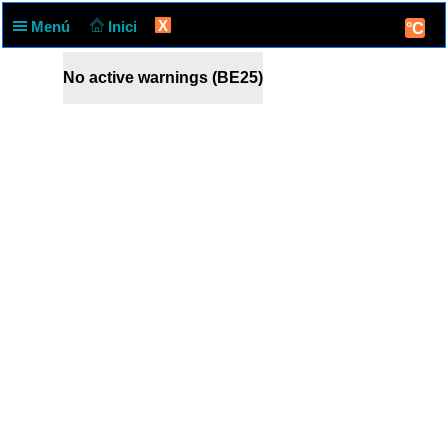
X
Menú
Inici
°C
No active warnings (BE25)