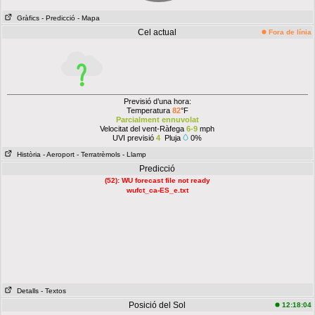
Gràfics
- Predicció
- Mapa
Cel actual
Fora de línia
Previsió d’una hora:
Temperatura
82
°F
Parcialment ennuvolat
Velocitat del vent-Ràfega
6-9
mph
UVI previsió
4
Pluja
0%
Història
- Aeroport
- Terratrèmols
- Llamp
Predicció
(52): WU forecast file not ready
wufct_ca-ES_e.txt
Detalls
- Textos
Posició del Sol
12:18:04