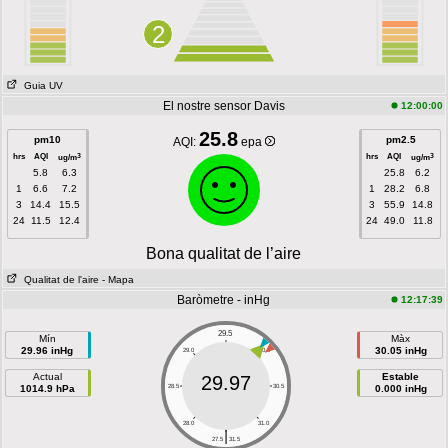
2
Guia UV
El nostre sensor Davis
12:00:00
25.8
pm10
pm2.5
AQI:
epa
hrs
AQI
hrs
AQI
3
3
ug/m
ug/m
5.8
6.3
25.8
6.2
1
6.6
7.2
1
28.2
6.8
3
14.4
15.5
3
55.9
14.8
24
11.5
12.4
24
49.0
11.8
Bona qualitat de l’aire
Qualitat de l'aire
- Mapa
Baròmetre - inHg
12:17:39
29.5
Mín
Màx
29.96 inHg
30.05 inHg
29.0
30.0
Actual
Estable
29.97
1014.9 hPa
28.5
30.5
0.000 inHg
28.0
31.0
|
27.5
31.5