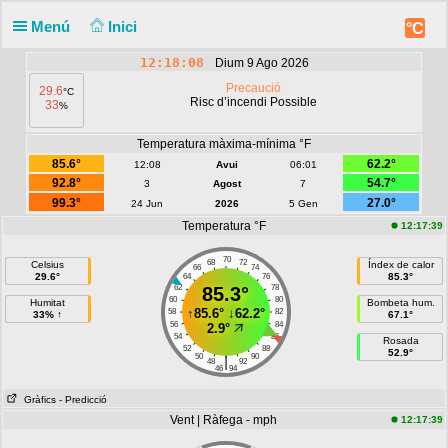
Menú
Inici
°C
12:18:08
Dium 9 Ago 2026
Precaució
29.6
°C
Risc d’incendi Possible
33
%
Temperatura màxima-mínima °F
85.6°
62.2°
12:08
Avui
06:01
92.8°
54.7°
3
Agost
7
99.3°
27.0°
24 Jun
2026
5 Gen
Temperatura °F
12:17:39
70
68
72
Celsius
Índex de calor
66
74
29.6°
85.3°
64
76
62
85.3°
78
60
80
Humitat
Bombeta hum.
↑
85.6°
↓
62.2°
58
82
33% ↑
67.1°
56
84
2.9°
54
86
Rosada
52
88
52.9°
50
90
|
48
92
46
94
Gràfics
- Predicció
Vent | Ràfega - mph
12:17:39