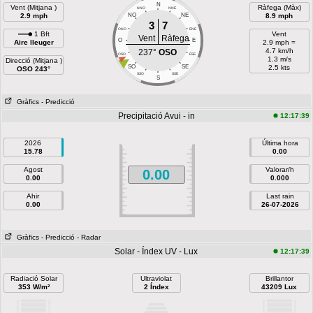
N
Vent (Mitjana )
Ràfega (Màx)
NNO
NNE
2.9 mph
NO
NE
8.9 mph
3
7
ONO
ENE
1 Bft
Vent
Vent
Ràfega
O
E
Aire lleuger
2.9 mph =
4.7 km/h
237°
OSO
OSO
ESE
1.3 m/s
Direcció (Mitjana )
SO
SE
2.5 kts
OSO 243°
SSO
SSE
S
Gràfics
- Predicció
Precipitació Avui - in
12:17:39
2026
Última hora
15.78
0.00
Agost
Valorar/h
0.00
0.00
0.000
Ahir
Last rain
0.00
26-07-2026
Gràfics
- Predicció
- Radar
Solar - Índex UV - Lux
12:17:39
Radiació Solar
Ultraviolat
Brillantor
353 W/m²
2 Índex
43209 Lux