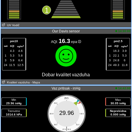
1
UV Vodič
Our Davis sensor
14:30:00
16.3
pm10
pm2.5
AQI:
epa
sati
AQI
sati
AQI
3
3
ug/m
ug/m
4.3
4.6
16.3
3.9
1
5.3
5.8
1
22.1
5.3
3
5.9
6.4
3
24.8
6
24
11.5
12.5
24
49.3
11.8
Dobar kvalitet vazduha
Kvalitet vazduha
- Mapa
Vaz.pritisak - inHg
14:42:00
29.5
Min
Max
29.96 inHg
30.05 inHg
29.0
30.0
Trenutno
Neprekidna
29.96
1014.6 hPa
28.5
30.5
0.000 inHg
28.0
31.0
|
27.5
31.5