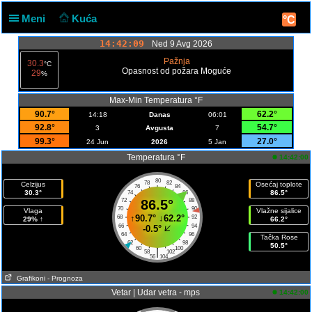
Meni
Kuća
°C
14:42:09
Ned 9 Avg 2026
Pažnja
30.3
°C
Opasnost od požara Moguće
29
%
Max-Min Temperatura °F
90.7°
62.2°
14:18
Danas
06:01
92.8°
54.7°
3
Avgusta
7
99.3°
27.0°
24 Jun
2026
5 Jan
Temperatura °F
14:42:00
80
78
82
Celzijus
Osećaj toplote
76
84
30.3°
86.5°
74
86
72
86.5°
88
70
90
Vlaga
Vlažne sijalice
↑
90.7°
↓
62.2°
68
92
29% ↑
66.2°
66
94
-0.5°
64
96
Tačka Rose
62
98
50.5°
60
100
|
58
102
56
104
Grafikoni
- Prognoza
Vetar | Udar vetra - mps
14:42:00