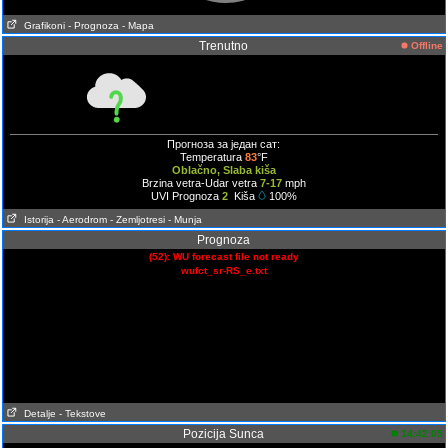
Grafikoni
- Prognoza
- Mapa
Trenutno
Offline
Прогноза за један сат:
Temperatura
83
°F
Oblačno, Slaba kiša
Brzina vetra-Udar vetra
7-17
mph
UVI Prognoza
2
Kiša
100%
Istorija
- Aerodrom
- Zemljotresi
- Munja
Prognoza
(52): WU forecast file not ready
wufct_sr-RS_e.txt
Detalje
- Tekstove
Pozicija Sunca
14:42:05