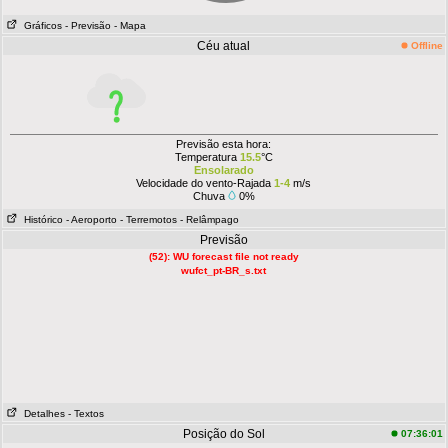
Gráficos
- Previsão
- Mapa
Céu atual
Offline
Previsão esta hora:
Temperatura
15.5
°C
Ensolarado
Velocidade do vento-Rajada
1-4
m/s
Chuva
0%
Histórico
- Aeroporto
- Terremotos
- Relâmpago
Previsão
(52): WU forecast file not ready
wufct_pt-BR_s.txt
Detalhes
- Textos
Posição do Sol
07:36:01