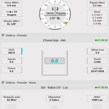
N
Vento (Méd )
Rajada (Max)
NNO
NNL
0.9 m/s
NO
NL
2.2 m/s
1
2
ONO
LNL
1 Bft
Vento
Vento
Rajada
O
E
Aragem
1.3 m/s =
4.7 km/h
128°
SL
OSO
LSL
2.9 mph
Direção (Méd )
SO
SL
2.5 kts
SL 128°
SSO
SSL
S
Gráficos
- Previsão
Chuva hoje - mm
07:35:53
2026
Última hora
400.8
0.0
Agosto
Taxa/h
0.0
0.0
0.000
Ontem
Last rain
0.0
26-07-2026
Gráficos
- Previsão
- Radar
Sol - Índice UV - Lux
07:35:53
Radiação solar
Ultravioleta
Brilho
62 W/m²
0 Índice
7589 Lux