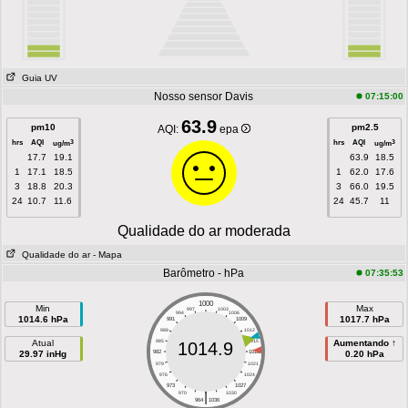
Guia UV
Nosso sensor Davis
07:15:00
63.9
pm10
pm2.5
AQI:
epa
hrs
AQI
hrs
AQI
3
3
ug/m
ug/m
17.7
19.1
63.9
18.5
1
17.1
18.5
1
62.0
17.6
3
18.8
20.3
3
66.0
19.5
24
10.7
11.6
24
45.7
11
Qualidade do ar moderada
Qualidade do ar
- Mapa
Barômetro - hPa
07:35:53
1000
Min
Max
997
1003
994
1006
1014.6 hPa
1017.7 hPa
991
1009
988
1012
Atual
985
1015
Aumentando ↑
1014.9
29.97 inHg
982
1018
0.20 hPa
979
1021
976
1024
973
1027
|
970
1030
964
1036