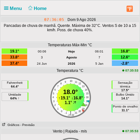
Menu
Home
°F
07:36:05
Dom 9 Ago 2026
Pancadas de chuva de manhã. Quente. Máxima de 32°C. Ventos S de 10 a 15
km/h. Poss. de chuva 40%.
Temperaturas Máx-Min °C
19.1°
16.8°
00:06
Hoje
06:01
33.8°
12.6°
3
Agosto
7
37.4°
-2.8°
24 Jun
2026
5 Jan
Temperatura °C
07:35:53
10
9
11
Fahrenheit
Sensação
8
12
64.4°
térmica
7
13
6
18.0°
14
17.5°
5
15
Umidade
Bulbo Úmido
↑
19.1°
↓
16.8°
4
16
64% ↑
14.1°
3
17
1.1°
2
18
Ponto de orvalho
1
19
11.1°
0
20
|
-1
21
-2
22
Gráficos
- Previsão
Vento | Rajada - m/s
07:35:53