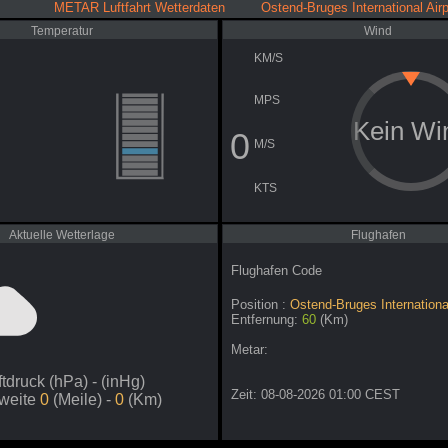
METAR Luftfahrt Wetterdaten Ostend-Bruges International Airp
Temperatur
Wind
KM/S
MPS
Kein Wi
0
M/S
KTS
Aktuelle Wetterlage
Flughafen
Flughafen Code
Position :
Ostend-Bruges International
Entfernung:
60
(Km)
Metar:
ftdruck
(hPa) -
(inHg)
Zeit: 08-08-2026 01:00 CEST
tweite
0
(Meile) -
0
(Km)