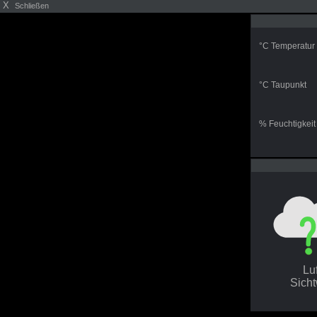
X
Schließen
°C Temperatur
°C Taupunkt
% Feuchtigkeit
Lu
Sich