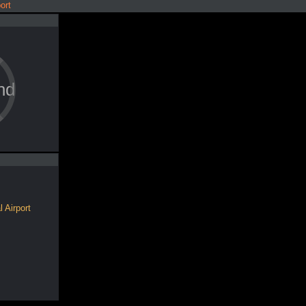
ort
nd
 Airport