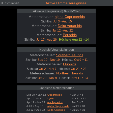
X
Aktive Himmelsereignisse
Schließen
Aktuelle Ereignisse @ 07-08-2026
Meteorschauer:
alpha Capricornids
Sichtbar
Jul 3 - Aug 15
Meteorschauer:
Delta Aquariids
Sichtbar
Jul 12 - Aug 22
Meteorschauer:
Perseids
Sichtbar
Jul 17 - Aug 26
Höchste Aug 12 > 14
Nächste Veranstaltungen
Meteorschauer:
Southern Taurids
Sichtbar
Sep 10 - Nov 19
Höchste
Oct 9 > 11
Meteorschauer:
Orionids
Sichtbar
Oct 2 - Nov 7
Höchste
Oct 21 > 23
Meteorschauer:
Northern Taurids
Sichtbar
Oct 20 - Dez 9
Höchste
Nov 11 > 13
Jährliche Meteorschauer
Dez 28 > Jan 12
Quadrantids
↑ Jan 3 > 5
Apr 16 > Mai 1
Lyrids
↑ Apr 21 > 23
Apr 19 > Mai 29
eta Aquariids
↑ Mai 5 > 7
Jul 3 > Aug 15
alpha Capricornids
↑ Jul 29 > 31
Jul 12 > Aug 22
Delta Aquariids
↑ Jul 29 > 31