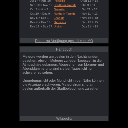
Jul 17 > Aug 26
Perseids
↑ Aug 12 > 14
Sep 10 > Nov 19
Southern Taurids
↑ Oct 9 > 11
Oct 2 > Nov 7
Orionids
↑ Oct 21 > 23
Oct 20 > Dez 9
Northern Taurids
↑ Nov 11 > 13
Nov 6 > Dez 1
Leonids
↑ Nov 16 > 18
Dez 4 > Dez 18
Geminids
↑ Dez 13 > 15
Dez 17 > Dez 27
Ursids
↑ Dez 21 > 23
Daten zur Verfügung gestellt von IMO
Handbuch
Meteore werden am besten in den Nachtstunden
gesehen, obwohl Meteore zu jeder Tageszeit in die
Atmosphäre gelangen. Abgesehen von Morgen- und
Abenddämmerung sind sie bei Tageslicht nur
schwerer zu sehen.
Umgebungslicht oder Mondlicht in der Nähe können
die Anzeige erschweren. Meteorstrom sind am
besten außerhalb der Stadtbeleuchtung zu sehen.
Wikipedia