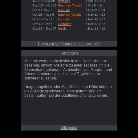
Jul 17 > Aug 26
Perseids
↑ Aug 12 > 14
Sep 10 > Nov 19
Southern Taurids
↑ Oct 9 > 11
Oct 2 > Nov 7
Orionids
↑ Oct 21 > 23
Oct 20 > Dez 9
Northern Taurids
↑ Nov 11 > 13
Nov 6 > Dez 1
Leonids
↑ Nov 16 > 18
Dez 4 > Dez 18
Geminids
↑ Dez 13 > 15
Dez 17 > Dez 27
Ursids
↑ Dez 21 > 23
Daten zur Verfügung gestellt von IMO
Handbuch
Meteore werden am besten in den Nachtstunden
gesehen, obwohl Meteore zu jeder Tageszeit in die
Atmosphäre gelangen. Abgesehen von Morgen- und
Abenddämmerung sind sie bei Tageslicht nur
schwerer zu sehen.
Umgebungslicht oder Mondlicht in der Nähe können
die Anzeige erschweren. Meteorstrom sind am
besten außerhalb der Stadtbeleuchtung zu sehen.
Wikipedia