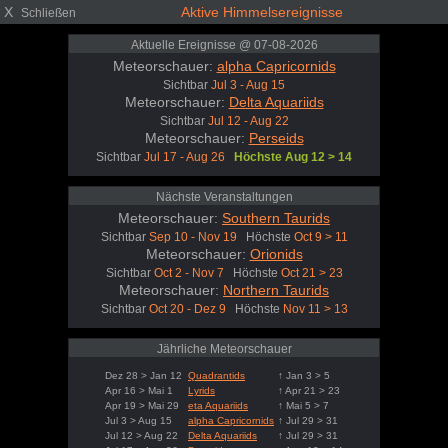
X
Aktive Himmelsereignisse
Schließen
Aktuelle Ereignisse @ 07-08-2026
Meteorschauer:
alpha Capricornids
Sichtbar
Jul 3 - Aug 15
Meteorschauer:
Delta Aquariids
Sichtbar
Jul 12 - Aug 22
Meteorschauer:
Perseids
Sichtbar
Jul 17 - Aug 26
Höchste Aug 12 > 14
Nächste Veranstaltungen
Meteorschauer:
Southern Taurids
Sichtbar
Sep 10 - Nov 19
Höchste
Oct 9 > 11
Meteorschauer:
Orionids
Sichtbar
Oct 2 - Nov 7
Höchste
Oct 21 > 23
Meteorschauer:
Northern Taurids
Sichtbar
Oct 20 - Dez 9
Höchste
Nov 11 > 13
Jährliche Meteorschauer
Dez 28 > Jan 12
Quadrantids
↑ Jan 3 > 5
Apr 16 > Mai 1
Lyrids
↑ Apr 21 > 23
Apr 19 > Mai 29
eta Aquariids
↑ Mai 5 > 7
Jul 3 > Aug 15
alpha Capricornids
↑ Jul 29 > 31
Jul 12 > Aug 22
Delta Aquariids
↑ Jul 29 > 31