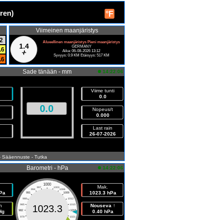
ren)
°F
Viimeinen maanjäristys
2
Alueellinen maanjäristys Pieni maanjäristys
1.4
GERMANY
.6
Aika: 06-08-2026 13:12
Syvyys: 0.9 KM Etäisyys: 517 KM
.6
Sade tänään - mm
14:22:06
Viime tunti
0.0
0.0
Nopeus/t
0.000
Last rain
26-07-2026
- Sääennuste
- Tutka
Barometri - hPa
14:22:06
1000
Mak.
997
1003
994
1006
Pa
1023.3 hPa
991
1009
988
1012
n
985
1015
Nouseva ↑
1023.3
Hg
982
1018
0.40 hPa
979
1021