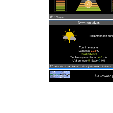
4
UV-opas
Nykyinen taivas
Enimmäkseen aurin
Tunnin ennuste:
Lämpötila
21.5
°C
Puolipilvistä
Tuulen nopeus-Puhuri
4-8
m/s
UVI ennuste
5
Sade
0%
Historia
- Lentokenttä
- Maanjäristykset
- Salama
Älä koskaan p