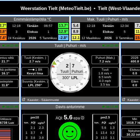
Weerstation Tielt (MeteoTielt.be) • Tielt (West-Vlaande
Enimmäislämpötila °C
Mak. Tuuli | Puhuri - m/s
2.7°
13.7°
5.4
7.
12:18
Tänään
06:57
12:18
Tänään
12:34
3.8°
12.9°
8.9
11
3
Elokuu
1
5
Elokuu
5
7.4°
-2.8°
12.1
15
24 Kesäkuu
2026
5 Tammikuu
12 Maaliskuu
2026
9 Tammikuu
Tuuli | Puhuri - m/s
14:22:06
14:22:06
P
ntuu siltä
Tuuli (Keskim. )
Puhuri (Mak.)
2026
PPL
PPI
21.7°
2.7 m/s
PL
PI
7.2 m/s
400.8
2
7
LPL
IPI
kä polttimo
1 Bft
Tuuli
Elokuu
Tuuli
Puhuri
L
E
16.1°
Kevyt ilma
1.8 m/s =
0.0
6.5 km/h
300°
LPL
LESL
IEI
4.0 mph
astepiste
Suunta (Keskim. )
Eilen
EL
EI
3.5 kts
11.8°
LPL 290°
0.0
EEL
EEI
E
Kaaviot
- Sääennuste
Kaaviot
Davis-anturimme
14:22:06
14:15:00
5.6
pm10
pm2.5
AQI:
epa
Kirkkaus
Min
6738 Lux
tun.
AQI
tun.
AQI
1018.7 h
3
3
ug/m
ug/m
2.1
2.3
5.6
1.3
Nykyine
1
3.7
4
1
13.4
3.2
30.22 in
3
3.6
3.9
3
13.0
3.1