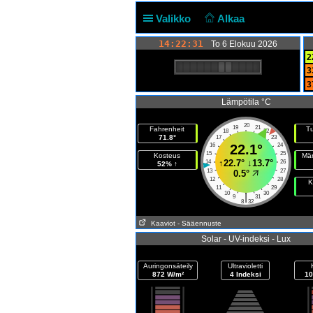
Valikko
Alkaa
14:22:31
To 6 Elokuu 2026
2
3
3
Lämpötila °C
20
19
21
Fahrenheit
Tu
18
22
71.8°
17
23
16
22.1°
24
15
25
Kosteus
Mär
↑
22.7°
↓
13.7°
14
26
52% ↑
13
27
0.5°
12
28
K
11
29
10
30
|
9
31
8
32
Kaaviot
- Sääennuste
Solar - UV-indeksi - Lux
Auringonsäteily
Ultravioletti
872 W/m²
4 Indeksi
10