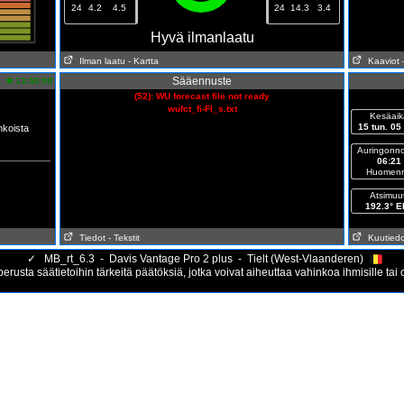
24
4.2
4.5
24
14.3
3.4
Hyvä ilmanlaatu
Ilman laatu
- Kartta
Kaaviot
Sääennuste
13:50:00
(52): WU forecast file not ready
wufct_fi-FI_s.txt
Kesäaik
15 tun. 05
koista
Auringonn
06:21
Huomen
Atsimuut
192.3° 
Tiedot
- Tekstit
Kuutiedo
✓
MB_rt_6.3 - Davis Vantage Pro 2 plus - Tielt (West-Vlaanderen)
erusta säätietoihin tärkeitä päätöksiä, jotka voivat aiheuttaa vahinkoa ihmisille tai