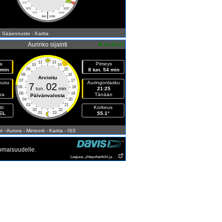
976
1024
973
1027
|
970
1030
964
1036
- Sääennuste
- Kartta
Aurinko sijainti
14:22:25
11
13
a
Pimeys
10
14
 min
09
15
8 tun. 54 min
08
16
Arvioitu
07
17
ousu
Auringonlasku
7
02
06
18
tun.
min
21:25
05
19
na
Tänään
Päivänvalosta
04
20
03
21
ti
Korkeus
02
22
EEL
01
23
55.1°
t
- Aurora
- Meteorit
- Kartta
- ISS
 omaisuudelle.
Laajuus, yhteyshenkilö ja . . .