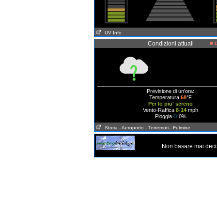
UV Info
Condizioni attuali
D
Previsione di un'ora:
Temperatura
68
°F
Per lo piu' sereno
Vento-Raffica
8-14
mph
Pioggia
0%
Storia
- Aeroporto
- Terremoti
- Fulmine
Non basare mai decis