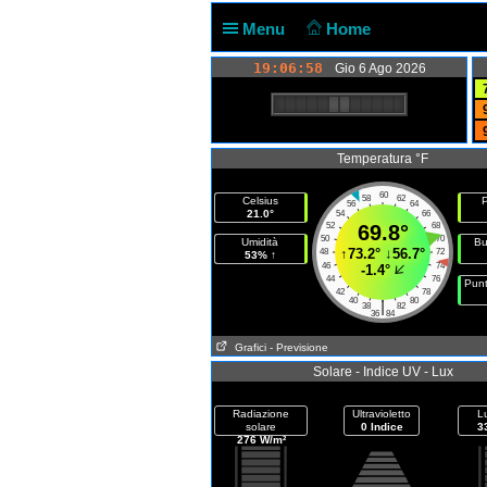
Menu
Home
19:06:58
Gio 6 Ago 2026
Temperatura °F
60
58
62
Celsius
P
56
64
21.0°
54
66
52
69.8°
68
50
70
Umidità
Bu
↑
73.2°
↓
56.7°
48
72
53% ↑
46
74
-1.4°
44
76
Punt
42
78
40
80
|
38
82
36
84
Grafici
- Previsione
Solare - Indice UV - Lux
Radiazione
Ultravioletto
L
solare
0 Indice
3
276 W/m²