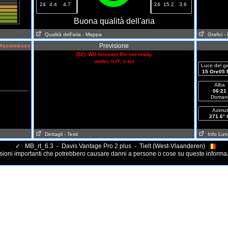
24
4.4
4.7
24
15.2
3.6
Buona qualità dell'aria
Qualità dell'aria
- Mappa
Grafici
-
Previsione
isconnesso
(52): WU forecast file not ready
wufct_it-IT_e.txt
Luce del gi
15 Ore05 
Alba
06:21
Doman
Azimut
271.6° 
Dettagli
- Testi
Info Lun
✓
MB_rt_6.3 - Davis Vantage Pro 2 plus - Tielt (West-Vlaanderen)
ioni importanti che potrebbero causare danni a persone o cose su queste informa