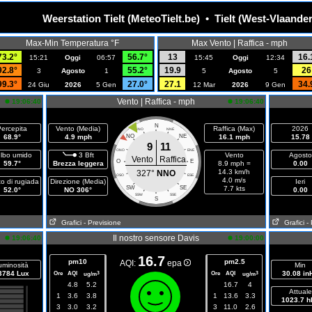
Weerstation Tielt (MeteoTielt.be) • Tielt (West-Vlaande
Max-Min Temperatura °F
Max Vento | Raffica - mph
73.2°
56.7°
13
16.
15:21
Oggi
06:57
15:45
Oggi
12:34
92.8°
55.2°
19.9
26
3
Agosto
1
5
Agosto
5
99.3°
27.0°
27.1
34.
24 Giu
2026
5 Gen
12 Mar
2026
9 Gen
Vento | Raffica - mph
19:06:40
19:06:40
N
ercepita
Vento (Media)
Raffica (Max)
2026
NNO
NNE
68.9°
4.9 mph
NO
NE
16.1 mph
15.78
9
11
ONO
ENE
lbo umido
3 Bft
Vento
Agosto
Vento
Raffica
O
E
59.7°
Brezza leggera
8.9 mph =
0.00
14.3 km/h
327°
NNO
OSO
ESE
4.0 m/s
o di rugiada
Direzione (Media)
Ieri
SW
SE
7.7 kts
52.0°
NO 306°
0.00
SSW
SSE
S
Grafici
- Previsione
Grafici
-
Il nostro sensore Davis
19:06:40
19:00:00
16.7
pm10
pm2.5
AQI:
epa
uminosità
Min
3784 Lux
Ore
AQI
Ore
AQI
30.08 in
3
3
ug/m
ug/m
4.8
5.2
16.7
4
Attuale
1
3.6
3.8
1
13.6
3.3
1023.7 h
3
3.0
3.2
3
11.0
2.6