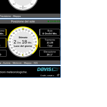
28.0
31.0
|
27.5
31.5
 Previsione
- Mappa
Posizione del sole
19:06:53
11
13
orno
Buio
10
14
Min.
09
15
8 Ore54 Min.
08
16
Stimato
07
17
Tramonto
2
18
06
18
Ore
Min.
21:25
05
19
i
Oggi
Luce del giorno
04
20
03
21
Elevazione
02
22
O
01
23
20.1°
a
- Aurora
- Meteore
- Mappa
- ISS
zioni meteorologiche.
Crediti, contatti e . . .