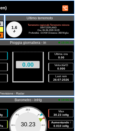
ren)
°C
Ultimo terremoto
1
Terremoto regionale Terremoto minore
1.6
SWITZERLAND
Ore: 06-08-2026 16:29
Profondità: -0.6 KM Distanza: 368 Miglia
9
Pioggia giornaliera - in
19:06:40
Ultima ora
0.00
0.00
Velocità/O
0.000
Last rain
26-07-2026
 Previsione
- Radar
Barometro - inHg
19:06:40
29.5
Max
Hg
30.23 inHg
29.0
30.0
Aumentando ↑
30.23
Pa
28.5
30.5
0.010 inHg