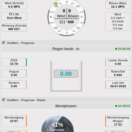
N
Wind (Schnitt)
Böeen (Max)
NNW
NNO
0.0 MPS
NW
NO
16.1 MPS
0
0
WNW
ONO
0 Bft
Wind
Wind
Böeen
W
E
Kein Wind
0.0 mph =
0.0 km/h
321°
NW
WSW
OSO
0.0 m/s
Richtung (Schnitt)
SW
SO
0.0 kts
NW 321°
SSW
SSO
S
Grafiken
- Prognose
Regen heute - in
23:36:56
2026
Letzte Stunde
15.78
0.00
August
Raten/Std
0.00
0.00
0.000
Gestern
Last rain
0.00
26-07-2026
Grafiken
- Prognose
- Radar
Mondphasen
23:38:51
Mondaufgang
Monduntergang
23:57
Morgen
41%
17:22
Luminanz