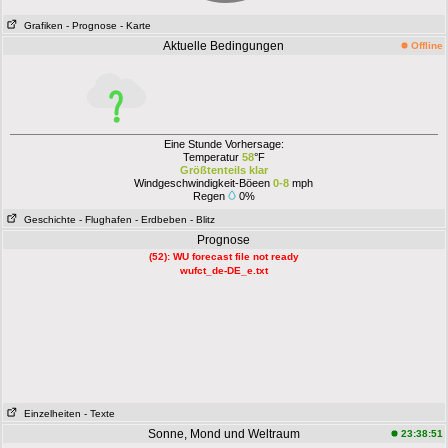
Grafiken
- Prognose
- Karte
Aktuelle Bedingungen
Offline
Eine Stunde Vorhersage:
Temperatur
58
°F
Größtenteils klar
Windgeschwindigkeit-Böeen
0-8
mph
Regen
0%
Geschichte
- Flughafen
- Erdbeben
- Blitz
Prognose
(52): WU forecast file not ready
wufct_de-DE_e.txt
Einzelheiten
- Texte
Sonne, Mond und Weltraum
23:38:51