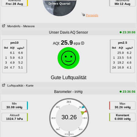
Vollmond
Neumond
Drittes Quartal
Frei 28 Aug
Mit 12 Aug
Perseids
Mondinfo
- Meteore
Unser Davis AQ Sensor
23:30:00
25.9
pm10
pm2.5
AQI:
epa
Std
AQI
Std
AQI
3
3
ug/m
ug/m
6.1
6.6
25.9
6.2
1
5.9
6.3
1
23.5
5.6
3
4.9
5.2
3
19.2
4.6
24
4.7
5.1
24
16.9
4.1
Gute Luftqualität
Luftqualität
- Karte
Barometer - inHg
23:36:56
29.5
Min
Max
30.08 inHg
30.26 inHg
29.0
30.0
Aktuell
Konstant
30.26
1024.7 hPa
28.5
30.5
0.000 inHg
28.0
31.0
|
27.5
31.5