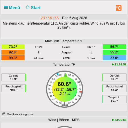
Menü
Start
°C
23:38:55
Don 6 Aug 2026
Meistens klar. Tiefsttemperatur 11C. An der Küste kühler. Wind aus W mit 15 bis
25 km/h.
Max. Min. Temperatur °F
73.2°
56.7°
15:21
Heute
06:57
92.8°
55.2°
3
August
1
99.3°
27.0°
24 Juni
2026
5 Jan
Temperatur °F
23:36:56
60
58
62
Celsius
Gefühlt
56
64
15.9°
59.7°
54
66
52
60.6°
68
50
70
Feuchtigkeit
Feuchtkugel
↑
73.2°
↓
56.7°
48
72
70% ↑
55.4°
46
74
-2.1°
44
76
Taupunkt
42
78
50.7°
40
80
|
38
82
36
84
Grafiken
- Prognose
Wind | Böeen - MPS
23:36:56