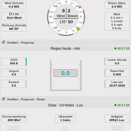
N
Wind (Schnitt)
Böeen (Max)
NNW
NNO
0.4 M/S
NW
NO
6.3 M/S
0
2
WNW
ONO
0 Bft
Wind
Wind
Böeen
W
E
Kein Wind
0.4 m/s =
1.4 km/h
135°
SO
WSW
OSO
0.9 mph
Richtung (Schnitt)
SW
SO
0.8 kts
NO 55°
SSW
SSO
S
Grafiken
- Prognose
Regen heute - mm
18:17:25
2026
Letzte Stunde
400.8
0.0
August
Raten/Std
0.0
0.0
0.000
Gestern
Last rain
0.0
26-07-2026
Grafiken
- Prognose
- Radar
Solar - UV-Index - Lux
18:17:25
Sonnenstrahlung
Ultraviolett
Helligkeit
408 W/m²
1 Index
49941 Lux