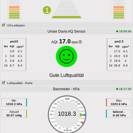
1
UV-Leitfaden
Unser Davis AQ Sensor
18:00:00
17.0
pm10
pm2.5
AQI:
epa
Std
AQI
Std
AQI
3
3
ug/m
ug/m
3.8
4.1
17.0
4.1
1
3.8
4.1
1
16.0
3.8
3
3.9
4.3
3
16.6
4
24
8.7
9.4
24
36.8
8.8
Gute Luftqualität
Luftqualität
- Karte
Barometer - hPa
18:17:25
1000
Min
Max
997
1003
994
1006
1018.3 hPa
1023.6 hPa
991
1009
988
1012
Aktuell
985
1015
fallend ↓
1018.3
30.07 inHg
982
1018
-0.40 hPa
979
1021
976
1024
973
1027
|
970
1030
964
1036