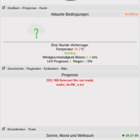
Grafiken
- Prognose
- Karte
Aktuelle Bedingungen
Offline
Eine Stunde Vorhersage:
Temperatur
26.1
°C
Wolkig
Windgeschwindigkeit-Böeen
2-3
m/s
UVI Prognose
1
Regen
0%
Geschichte
- Flughafen
- Erdbeben
- Blitz
Prognose
(52): WU forecast file not ready
wufct_de-DE_s.txt
Einzelheiten
- Texte
Sonne, Mond und Weltraum
18:17:45