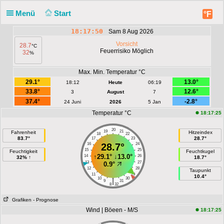
Menü
Start
°F
18:17:50
Sam 8 Aug 2026
Vorsicht
28.7
°C
Feuerrisiko Möglich
32
%
Max. Min. Temperatur °C
29.1°
13.0°
18:12
Heute
06:19
33.8°
12.6°
3
August
7
37.4°
-2.8°
24 Juni
2026
5 Jan
Temperatur °C
18:17:25
20
19
21
Fahrenheit
Hitzeindex
18
22
83.7°
28.7°
17
23
16
28.7°
24
15
25
Feuchtigkeit
Feuchtkugel
↑
29.1°
↓
13.0°
14
26
32% ↑
18.7°
13
27
0.9°
12
28
Taupunkt
11
29
10.4°
10
30
|
9
31
8
32
Grafiken
- Prognose
Wind | Böeen - M/S
18:17:25