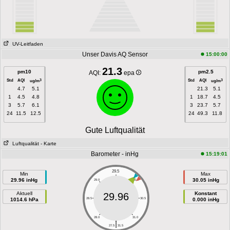
UV-Leitfaden
Unser Davis AQ Sensor
15:00:00
21.3
pm10
pm2.5
AQI:
epa
Std
AQI
Std
AQI
3
3
ug/m
ug/m
4.7
5.1
21.3
5.1
1
4.5
4.8
1
18.7
4.5
3
5.7
6.1
3
23.7
5.7
24
11.5
12.5
24
49.3
11.8
Gute Luftqualität
Luftqualität
- Karte
Barometer - inHg
15:19:01
29.5
Min
Max
29.96 inHg
30.05 inHg
29.0
30.0
Aktuell
Konstant
29.96
1014.6 hPa
28.5
30.5
0.000 inHg
28.0
31.0
|
27.5
31.5