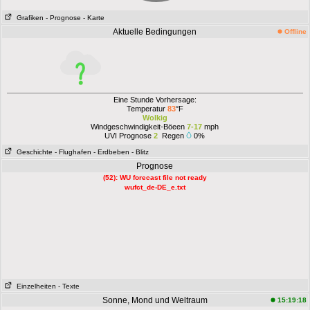
Grafiken
- Prognose
- Karte
Aktuelle Bedingungen
Offline
Eine Stunde Vorhersage:
Temperatur
83
°F
Wolkig
Windgeschwindigkeit-Böeen
7-17
mph
UVI Prognose
2
Regen
0%
Geschichte
- Flughafen
- Erdbeben
- Blitz
Prognose
(52): WU forecast file not ready
wufct_de-DE_e.txt
Einzelheiten
- Texte
Sonne, Mond und Weltraum
15:19:18