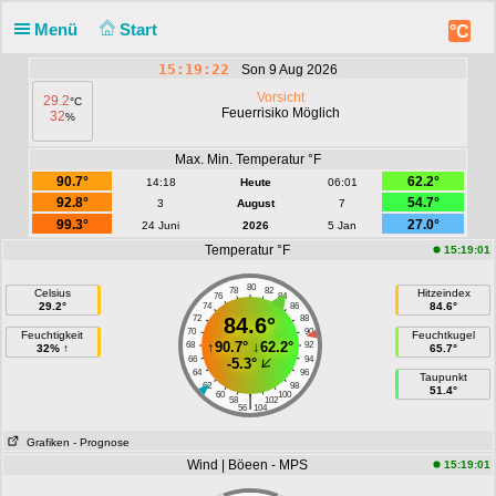
Menü
Start
°C
15:19:22
Son 9 Aug 2026
Vorsicht
29.2
°C
Feuerrisiko Möglich
32
%
Max. Min. Temperatur °F
90.7°
62.2°
14:18
Heute
06:01
92.8°
54.7°
3
August
7
99.3°
27.0°
24 Juni
2026
5 Jan
Temperatur °F
15:19:01
80
78
82
Celsius
Hitzeindex
76
84
29.2°
84.6°
74
86
72
84.6°
88
70
90
Feuchtigkeit
Feuchtkugel
↑
90.7°
↓
62.2°
68
92
32% ↑
65.7°
66
94
-5.3°
64
96
Taupunkt
62
98
51.4°
60
100
|
58
102
56
104
Grafiken
- Prognose
Wind | Böeen - MPS
15:19:01