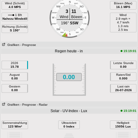
N
Wind (Schnitt)
Böeen (Max)
NNW
NNO
4.0 MPS
NW
NO
16.1 MPS
3
11
WNW
ONO
1 Bft
Wind
Wind
Böeen
W
E
Nahezu Windstill
2.9 mph =
4.7 km/h
196°
SSW
WSW
OSO
1.3 m/s
Richtung (Schnitt)
SW
SO
2.5 kts
S 190°
SSW
SSO
S
Grafiken
- Prognose
Regen heute - in
15:19:01
2026
Letzte Stunde
15.78
0.00
August
Raten/Std
0.00
0.00
0.000
Gestern
Last rain
0.00
26-07-2026
Grafiken
- Prognose
- Radar
Solar - UV-Index - Lux
15:19:01
Sonnenstrahlung
Ultraviolett
Helligkeit
123 W/m²
0 Index
15056 Lux