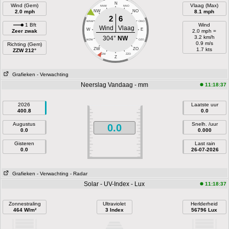
N
Wind (Gem)
Vlaag (Max)
NNW
NNO
2.0 mph
NW
NO
8.1 mph
2
6
WNW
ONO
1 Bft
Wind
Wind
Vlaag
W
E
Zeer zwak
2.0 mph =
3.2 km/h
304°
NW
WZW
OZO
0.9 m/s
Richting (Gem)
ZW
ZO
1.7 kts
ZZW 212°
ZZW
ZZO
Z
Grafieken
- Verwachting
Neerslag Vandaag - mm
11:18:37
2026
Laatste uur
400.8
0.0
Augustus
Snelh. /uur
0.0
0.0
0.000
Gisteren
Last rain
0.0
26-07-2026
Grafieken
- Verwachting
- Radar
Solar - UV-Index - Lux
11:18:37
Zonnestraling
Ultraviolet
Herlderheid
464 W/m²
3 Index
56796 Lux