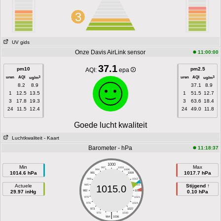
3
UV gids
Onze Davis AirLink sensor
11:00:00
37.1
pm10
pm2.5
AQI:
epa
uren
AQI
uren
AQI
3
3
ug/m
ug/m
8.2
8.9
37.1
8.9
1
12.5
13.5
1
51.5
12.7
3
17.8
19.3
3
63.6
18.4
24
11.5
12.4
24
49.0
11.8
Goede lucht kwaliteit
Luchtkwaliteit
- Kaart
Barometer - hPa
11:18:37
1000
Min
Max
997
1003
994
1006
1014.6 hPa
1017.7 hPa
991
1009
988
1012
Actuele
985
1015
Stijgend ↑
1015.0
29.97 inHg
982
1018
0.10 hPa
979
1021
976
1024
973
1027
|
970
1030
964
1036