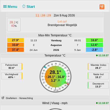
Menu
Start
°F
11:20:29
Zon 9 Aug 2026
Let op!
28.1
°C
Brandgevaar Mogelijk
40
%
Max-Min Temperatuur °C
27.9°
16.8°
11:13
Vandaag
06:01
33.8°
12.6°
3
Augustus
7
37.4°
-2.8°
24 Jun
2026
5 Jan
Temperatuur °C
11:18:37
20
19
21
Fahrenheit
Warmte Index
18
22
82.6°
28.1°
17
23
16
28.1°
24
15
25
Vochtigheid
Natte bol
↑
28.1°
↓
16.8°
14
26
40% ↑
19.1°
13
27
3.2°
12
28
Dauwpunt
11
29
13.2°
10
30
|
9
31
8
32
Grafieken
- Verwachting
Wind | Vlaag - mph
11:18:37