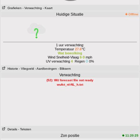
Grafieken
- Verwachting
- Kaart
Huidige Situatie
Offline
1 uur verwachting:
Temperatuur
27.6
°C
Wat bewolking
Wind Snelheid-Vlaag
6-9
mph
UV verwachting
4
Regen
0%
Historie
- Vliegveld
- Aardbevingen
- Bliksem
Verwachting
(52): WU forecast file not ready
wufct_nl-NL_h.txt
Details
- Teksten
Zon positie
11:20:25