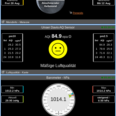
Vollmond
Neumond
Abnehmender
Frei 28 Aug
Mit 12 Aug
Halbmond
Perseids
Mondinfo
- Meteore
Unser Davis AQ Sensor
05:30:00
84.9
pm10
pm2.5
AQI:
epa
Std
AQI
Std
AQI
3
3
ug/m
ug/m
28.2
30.5
84.9
28.3
1
25.3
27.3
1
79.6
25.9
3
21.5
23.2
3
71.6
22.1
24
10.9
11.8
24
46.3
11.1
Mäßige Luftqualität
Luftqualität
- Karte
Barometer - hPa
05:46:33
1000
Min
Max
997
1003
994
1006
1013.2 hPa
1014.2 hPa
991
1009
988
1012
Aktuell
985
1015
steigend ↑
1014.1
29.95 inHg
982
1018
0.50 hPa
979
1021
976
1024
973
1027
|
970
1030
964
1036