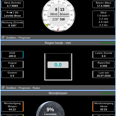
N
Wind (Schnitt)
Böeen (Max)
NNW
NNO
4.7 KM/S
NW
NO
17.6 KM/S
8
13
WNW
ONO
2 Bft
Wind
Wind
Böeen
W
E
Leichte Brise
7.9 km/h =
2.2 m/s
229°
SW
WSW
OSO
4.9 mph
Richtung (Schnitt)
SW
SO
4.3 kts
S 183°
SSW
SSO
S
Grafiken
- Prognose
Regen heute - mm
05:46:33
2026
Letzte Stunde
400.8
0.0
August
Raten/Std
0.0
0.0
0.000
Gestern
Last rain
0.0
26-07-2026
Grafiken
- Prognose
- Radar
Mondphasen
05:46:43
Mondaufgang
Monduntergang
Morgen
Heute
9%
04:12
20:23
Luminanz