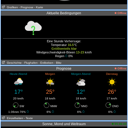
Grafiken
- Prognose
- Karte
Aktuelle Bedingungen
Offline
Eine Stunde Vorhersage:
Temperatur
16.5
°C
Größtenteils klar
Windgeschwindigkeit-Böeen
13-23
km/h
Regen
0%
Geschichte
- Flughafen
- Erdbeben
- Blitz
Prognose
Offline
Heute Abend
Morgen
Morgen Abend
Dienstag
17°
25°
12°
26°
20 km/h
18 km/h
18 km/h
17 km/h
SW
NNW
NNO
ONO
1.06mm 76%
6%
6%
6%
Einzelheiten
- Texte
Sonne, Mond und Weltraum
05:46:43