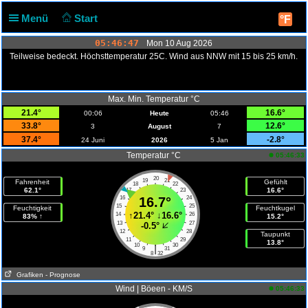
Menü
Start
°F
05:46:48
Mon 10 Aug 2026
Teilweise bedeckt. Höchsttemperatur 25C. Wind aus NNW mit 15 bis 25 km/h.
Max. Min. Temperatur °C
21.4°
16.6°
00:06
Heute
05:46
33.8°
12.6°
3
August
7
37.4°
-2.8°
24 Juni
2026
5 Jan
Temperatur °C
05:46:33
20
19
21
Fahrenheit
Gefühlt
18
22
62.1°
16.6°
17
23
16
16.7°
24
15
25
Feuchtigkeit
Feuchtkugel
↑
21.4°
↓
16.6°
14
26
83% ↑
15.2°
13
27
-0.5°
12
28
Taupunkt
11
29
13.8°
10
30
|
9
31
8
32
Grafiken
- Prognose
Wind | Böeen - KM/S
05:46:33