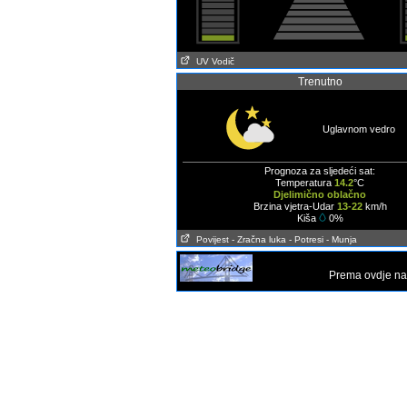
UV Vodič
Trenutno
Uglavnom vedro
Prognoza za sljedeći sat:
Temperatura
14.2
°C
Djelimično oblačno
Brzina vjetra-Udar
13-22
km/h
Kiša
0%
Povijest
- Zračna luka
- Potresi
- Munja
Prema ovdje na