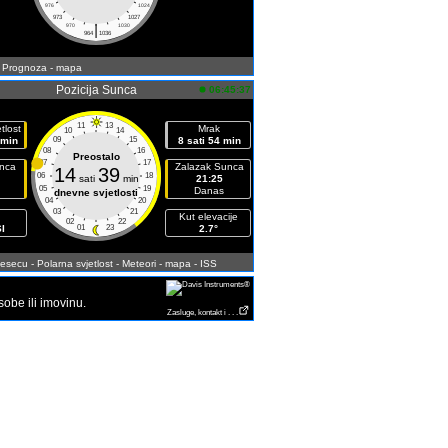
976
1024
973
1027
|
970
1030
964
1036
- Prognoza
- mapa
Pozicija Sunca
06:45:37
11
13
tlost
Mrak
10
14
 min
09
15
8 sati 54 min
08
16
Preostalo
07
17
unca
Zalazak Sunca
14
39
06
18
sati
min
21:25
05
19
Danas
dnevne svjetlosti
04
20
03
21
Kut elevacije
02
22
I
01
23
2.7°
jesecu
- Polarna svjetlost
- Meteori
- mapa
- ISS
be ili imovinu.
Zasluge, kontakt i . . .