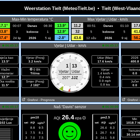
Weerstation Tielt (MeteoTielt.be) • Tielt (West-Vlaan
Max-Min temperatura °C
Max Vjetar | Udar - km/s
17.1°
13.9°
11.2
17.
00:07
Danas
06:30
00:51
Danas
01:10
33.8°
12.9°
32
41.
3
kolovoz
1
5
kolovoz
5
37.4°
-2.8°
43.6
56.
24 lip
2026
5 sij
12 ožu
2026
9 sij
Vjetar | Udar - km/s
06:45:17
06:45:17
J
sjeća kao
Vjetar (Prosj)
Udar (Max)
2026
SSZ
SSI
13.5°
3.2 km/s
SZ
SI
17.6 km/s
400.8
1
13
ZSZ
ISI
Vlažni
0 Bft
Vjetar
kolovo
Vjetar
Udar
Z
E
ermometar
Tišina
1.4 km/h =
0.0
12.7°
0.4 m/s
207°
JJZ
ZJZ
IJI
0.9 mph
čka rosišta
Smjer (Prosj)
Jučer
JZ
JI
0.8 kts
11.5°
J 182°
0.0
JJZ
JJI
J
Grafovi
- Prognoza
Grafovi
Naš "Davis" senzor
06:45:17
06:30:00
26.4
pm10
pm2.5
AQI:
epa
vjetljenje
Min
102 Lux
sati
AQI
sati
AQI
1018.7 h
3
3
ug/m
ug/m
8.8
9.5
26.4
6.3
Trenutn
1
7.5
8.1
1
26.7
6.4
30.14 in
3
7.0
7.5
3
24.1
5.8