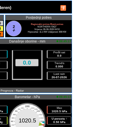
deren)
°F
Posljednji potres
6
Regionalni potres Manji potres
2
NORTHERN ITALY
8
Vrijeme: 06-08-2026 04:53
Hipocentar: 11.1 KM Udaljenost: 808 KM
2
Današnje oborine - mm
06:45:17
Prošli sat
0.0
0.0
z
Trend/s
0.000
Last rain
26-07-2026
- Prognoza
- Radar
Barometar - hPa
06:45:17
1000
Max
997
1003
994
1006
Pa
1020.5 hPa
991
1009
988
1012
o
985
1015
U porastu ↑
1020.5
Hg
982
1018
0.50 hPa
979
1021