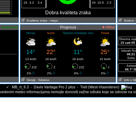
24
3.2
3.4
24
10.6
2.5
Dobra kvaliteta zraka
Kvaliteta zraka
- mapa
Grafovi
Prognoza
06:20:00
Offline
Noćas
Sutra
Tijekom sutrašnje noći
Petak
Dnevna svje
15 sati 05
14°
22°
11°
25°
Izlazak S
06:21
Sutra
13 km/h
18 km/h
16 km/h
10 km/h
Azimut
ZJZ
Z
ZJZ
J
66.7° IS
2%
2%
6%
6%
Detalji
- Tekstovi
Info o M
✓
MB_rt_6.3 - Davis Vantage Pro 2 plus - Tielt (West-Vlaanderen)
vedenim meteo informacijama nemojte donositi važne odluke koje se odnose na oso