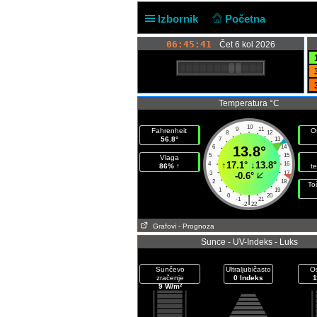
Izbornik
Početna
06:45:41
Čet 6 kol 2026
Temperatura °C
10
9
11
Fahrenheit
O
8
12
56.8°
7
13
6
13.8°
14
5
15
Vlaga
↑
17.1°
↓
13.8°
4
16
86% ↑
t
3
17
-0.6°
2
18
To
1
19
0
20
|
-1
21
-2
22
Grafovi
- Prognoza
Sunce - UV-Indeks - Luks
Sunčevo
Ultraljubičasto
Os
zračenje
0 Indeks
1
9 W/m²