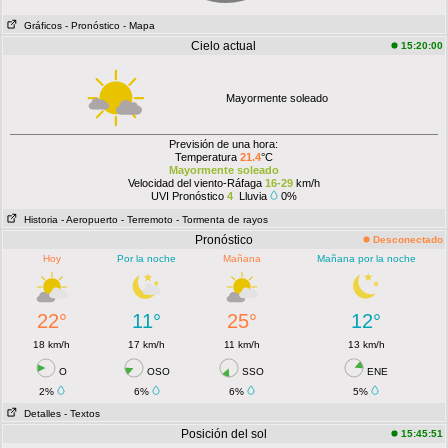
Gráficos
- Pronóstico
- Mapa
Cielo actual
15:20:00
Mayormente soleado
Previsión de una hora:
Temperatura
21.4
°C
Mayormente soleado
Velocidad del viento-Ráfaga
16-29
km/h
UVI Pronóstico
4
Lluvia
0%
Historia
- Aeropuerto
- Terremoto
- Tormenta de rayos
Pronóstico
Desconectado
Hoy
Por la noche
Mañana
Mañana por la noche
22°
11°
25°
12°
18 km/h
17 km/h
11 km/h
13 km/h
O
OSO
SSO
ENE
2%
6%
6%
5%
Detalles
- Textos
Posición del sol
15:45:51