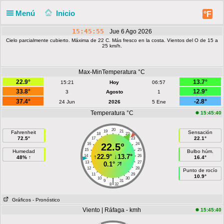
Menú
Inicio
°F
15:45:55
Jue 6 Ago 2026
Cielo parcialmente cubierto. Máxima de 22 C. Más fresco en la costa. Vientos del O de 15 a
25 km/h.
Max-MinTemperatura °C
22.9°
13.7°
15:21
Hoy
06:57
33.8°
12.9°
3
Agosto
1
37.4°
-2.8°
24 Jun
2026
5 Ene
Temperatura °C
15:45:40
20
19
21
Fahrenheit
Sensación
18
22
72.5°
22.1°
17
23
16
22.5°
24
15
25
Humedad
Bulbo húm.
↑
22.9°
↓
13.7°
14
26
48% ↑
16.4°
13
27
0.1°
12
28
Punto de rocío
11
29
10.9°
10
30
|
9
31
8
32
Gráficos
- Pronóstico
Viento | Ráfaga - kmh
15:45:40