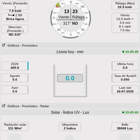
N
Viento (Promedio
Ráfaga (Max)
NNO
NNE
)
NO
NE
25.9 kmh
13
23
7.9 kmh
ONO
ENE
2 Bft
Viento
Viento
Ráfaga
O
E
Brisa ligera
13.0 km/h =
3.6 m/s
317°
NO
OSO
ESE
8.1 mph
Direccion
SO
SE
7.0 kts
(Promedio )
SSO
SSE
NO 310°
S
Gráficos
- Pronóstico
Lluvia hoy - mm
15:45:40
2026
Ultima hora
400.8
0.0
Agosto
Tasa de lluvia/h
0.0
0.0
0.000
Ayer
Last rain
0.0
26-07-2026
Gráficos
- Pronóstico
- Radar
Solar - Índice UV - Lux
15:45:40
Radiación solar
Ultravioleta
Brillo
311 W/m²
2 Índice
38068 Lux