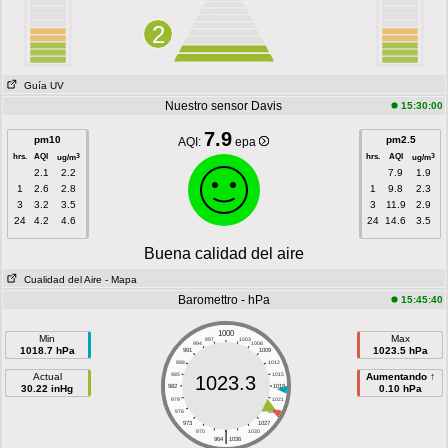
2
Guía UV
Nuestro sensor Davis
15:30:00
7.9
pm10
pm2.5
AQI:
epa
hrs.
AQI
hrs.
AQI
3
3
ug/m
ug/m
2.1
2.2
7.9
1.9
1
2.6
2.8
1
9.8
2.3
3
3.2
3.5
3
11.9
2.9
24
4.2
4.6
24
14.6
3.5
Buena calidad del aire
Cualidad del Aire
- Mapa
Baromettro - hPa
15:45:40
1000
Min
Max
997
1003
994
1006
1018.7 hPa
1023.5 hPa
991
1009
988
1012
Actual
985
1015
Aumentando ↑
1023.3
30.22 inHg
982
1018
0.10 hPa
979
1021
976
1024
973
1027
|
970
1030
964
1036