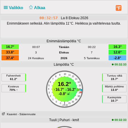
Valikko
Alkaa
°F
00:32:57
La 8 Elokuu 2026
Enimmäkseen selkeää. Alin lämpötila 11°C. Heikkoa ja vaihtelevaa tuulta.
Enimmäislämpötila °C
16.7°
16.3°
00:07
Tänään
00:22
33.8°
12.6°
3
Elokuu
7
37.4°
-2.8°
24 Kesäkuu
2026
5 Tammikuu
Lämpötila °C
00:32:33
10
9
11
Fahrenheit
Tuntuu siltä
8
12
61.2°
15.7°
7
13
6
16.2°
14
5
15
Kosteus
Märkä polttimo
↑
16.7°
↓
16.2°
4
16
70% ↑
13.0°
3
17
-0.8°
2
18
Kastepiste
1
19
10.7°
0
20
|
-1
21
-2
22
Kaaviot
- Sääennuste
Tuuli | Puhuri - km/t
00:32:33