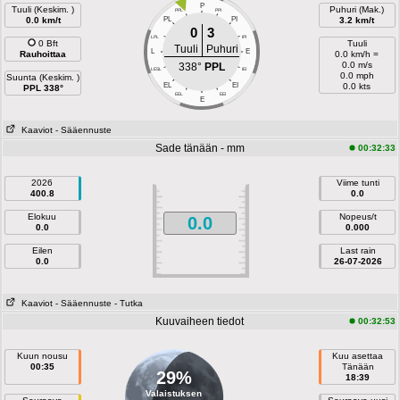
P
Tuuli (Keskim. )
Puhuri (Mak.)
PPL
PPI
0.0 km/t
PL
PI
3.2 km/t
0
3
LPL
IPI
0 Bft
Tuuli
Tuuli
Puhuri
L
E
Rauhoittaa
0.0 km/h =
0.0 m/s
338°
PPL
LESL
IEI
0.0 mph
Suunta (Keskim. )
EL
EI
0.0 kts
PPL 338°
EEL
EEI
E
Kaaviot
- Sääennuste
Sade tänään - mm
00:32:33
2026
Viime tunti
400.8
0.0
Elokuu
Nopeus/t
0.0
0.0
0.000
Eilen
Last rain
0.0
26-07-2026
Kaaviot
- Sääennuste
- Tutka
Kuuvaiheen tiedot
00:32:53
Kuun nousu
Kuu asettaa
00:35
Tänään
29%
18:39
Valaistuksen