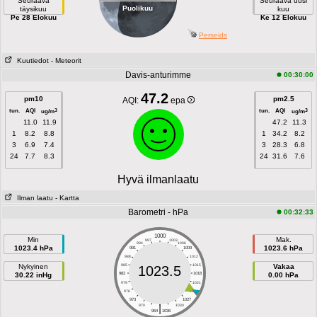
Seuraava
Seuraava uusi
Puolikuu
täysikuu
kuu
Pe 28 Elokuu
Ke 12 Elokuu
Perseids
Kuutiedot
- Meteorit
Davis-anturimme
00:30:00
47.2
pm10
pm2.5
AQI:
epa
tun.
AQI
tun.
AQI
3
3
ug/m
ug/m
11.0
11.9
47.2
11.3
1
8.2
8.8
1
34.2
8.2
3
6.9
7.4
3
28.3
6.8
24
7.7
8.3
24
31.6
7.6
Hyvä ilmanlaatu
Ilman laatu
- Kartta
Barometri - hPa
00:32:33
1000
Min
Mak.
997
1003
994
1006
1023.4 hPa
1023.6 hPa
991
1009
988
1012
Nykyinen
985
1015
Vakaa
1023.5
30.22 inHg
982
1018
0.00 hPa
979
1021
976
1024
973
1027
|
970
1030
964
1036