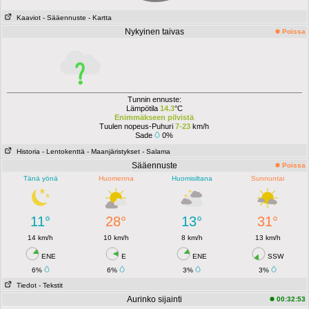
Kaaviot
- Sääennuste
- Kartta
Nykyinen taivas
Poissa
Tunnin ennuste:
Lämpötila
14.3
°C
Enimmäkseen pilvistä
Tuulen nopeus-Puhuri
7-23
km/h
Sade
0%
Historia
- Lentokenttä
- Maanjäristykset
- Salama
Sääennuste
Poissa
Tänä yönä
Huomenna
Huomisiltana
Sunnuntai
11°
28°
13°
31°
14 km/h
10 km/h
8 km/h
13 km/h
ENE
E
ENE
SSW
6%
6%
3%
3%
Tiedot
- Tekstit
Aurinko sijainti
00:32:53