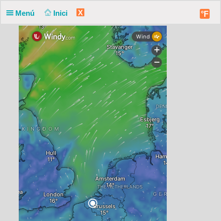
X
Menú
Inici
°F